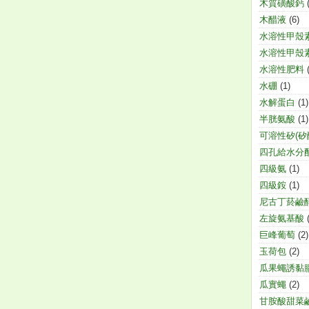
木質磺酸鈣
木醋液
(6)
水溶性甲殼
水溶性甲殼
水溶性肥料
水硼
(1)
水解蛋白
(1)
半胱氨酸
(1)
可溶性矽(矽
四孔給水分
四級氨
(1)
四級銨
(1)
尼古丁菸鹼
左旋氨基酸
巨峰葡萄
(2)
玉荷包
(2)
瓜果蠅誘黏
瓜實蠅
(2)
甘胺酸甜菜