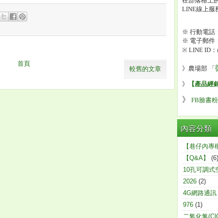
在部落格上的
LINE線上
※ 行動電話：0
※ 電子郵件：mi
※ LINE ID：m
首頁
》
農場部 「
較舊的文章
》
【產品經
》
FB臉書
內容分類
【巷仔內專
【Q&A】
(6
10孔可調式
2026
(2)
4G網路通訊
976
(1)
二氧化氯(ClO