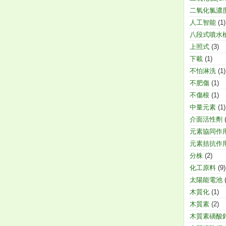
二氧化氯濃
人工智能
(1)
八段式噴水
上照式
(3)
下載
(1)
不怕淋洗
(1)
不肥傷
(1)
不傷根
(1)
中量元素
(1)
介面活性劑
元素協同作
元素拮抗作
分株
(2)
化工原料
(9)
太陽能電池
木質化
(1)
木質素
(2)
木質素磺酸