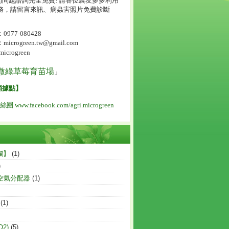
問題諮詢完全免費! 請各位農友多多利用
服務，請留言來訊、病蟲害照片免費診斷
977-080428
crogreen.tw@gmail.com
icrogreen
微綠草莓育苗場
」
銷據點
】
粉絲團
www.facebook.com/agri.microgreen
欄】
(1)
)
空氣分配器
(1)
(1)
2)
(5)