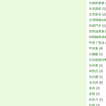
生物刺激素
生長調節
(1)
生理落花
(2)
生理障礙&
田尾門市
(1)
田間成果展
田間輔導成
甲基丁香油
甲殼素
(4)
白氨酸
(1)
石灰硫磺合
石頭果
(1)
仰照式
(3)
光合菌
(1)
全光譜
(8)
多肉
(2)
多胺
(1)
好友力
(1)
扦插
(3)