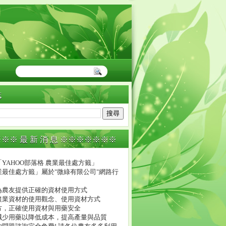
誌
※※ 最 新 消 息 ※※※※※※※
YAHOO部落格 農業最佳處方籤」
業最佳處方籤」屬於"微綠有限公司"網路行
。
為農友提供正確的資材使用方式
農業資材的使用觀念、使用資材方式
方，正確使用資材與用藥安全
減少用藥以降低成本，提高產量與品質