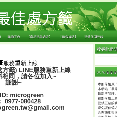
)
購物平台
【產品清單總表】
【銷售據點】
硬體保固登錄
搜尋此網
INE服務重新上線
方籤) LINE服務重新上線
※※※※※
料相同，請各位加入~
謝謝~
本部落格原「
本網站「農
ID: microgreen
銷部所管理
在部落格上
 0977-080428
提供正確的
rogreen.tw@gmail.com
避免誤信偏
合理施肥與