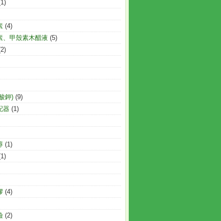
(1)
素
(4)
素、甲殼素木醋液
(5)
(2)
酸鉀)
(9)
配器
(1)
醇
(1)
(1)
膠
(4)
鹼
(2)