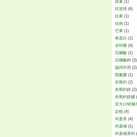
尿素
(1)
抗逆境
(6)
抗寒
(1)
抗熱
(1)
芒果
(1)
角蛋白
(1)
谷特菌
(4)
亞磷酸
(1)
亞磷酸鉀
(3)
協同作用
(2)
固氮菌
(1)
奈斯鈣
(2)
奈斯鈣鎂
(2)
奈斯鈣鎂硼
官方LINE帳
定植
(4)
尚蓋美
(4)
尚蓋補
(1)
尚蓋補系列