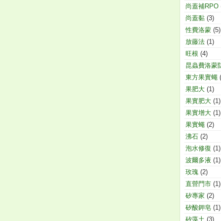
尚蓋補RPO
尚蓋黏
(3)
性費洛蒙
(5)
放藤法
(1)
旺根
(4)
昆蟲費洛蒙
東方果實蠅
果肥大
(1)
果實肥大
(1)
果實增大
(1)
果實蠅
(2)
沸石
(2)
泡水修復
(1)
波爾多液
(1)
玫瑰
(2)
直營門市
(1)
矽專家
(2)
矽酸鉀皂
(1)
矽藻土
(3)