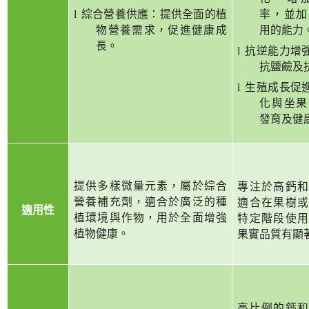
l
綜合營養供應：提供全面的植
率，並加
物營養需求，促進健康成
用的能力
長。
l
抗逆能力增
抗鹽鹼及
l
生殖成長促
化與坐果
發育及健
提供多樣微量元素，屬於綜合
專注於高鈣和
營養補充劑，適合於廣泛的種
適合在果樹或
適用性
植環境與作物，用於全面增強
特定階段使用
植物健康。
果實品質有顯
高比例的鈣和