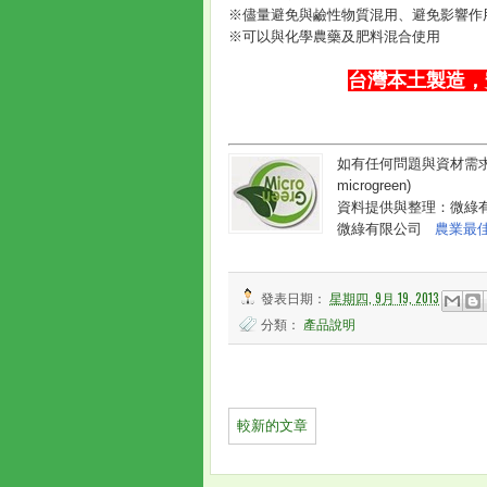
※儘量避免與鹼性物質混用、避免影響作
※可以與化學農藥及肥料混合使用
台灣本土製造，
如有任何問題與資材需求，煩
microgreen)
資料提供與整理：微綠
微綠有限公司
農業最
發表日期：
星期四, 9月 19, 2013
分類：
產品說明
較新的文章