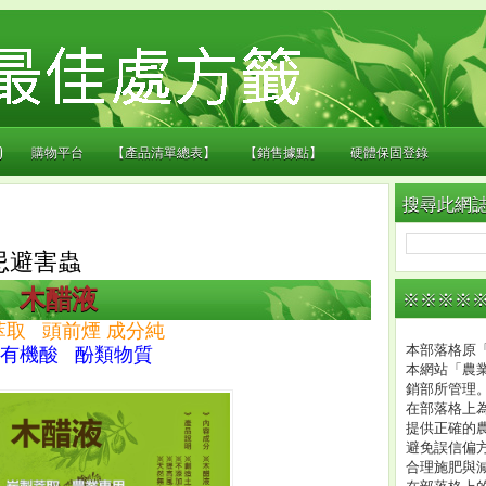
)
購物平台
【產品清單總表】
【銷售據點】
硬體保固登錄
搜尋此網
忌避害蟲
木醋液
※※※※※
萃取 頭前煙 成分純
本部落格原「
有機酸 酚類物質
本網站「農
銷部所管理
在部落格上
提供正確的
避免誤信偏
合理施肥與