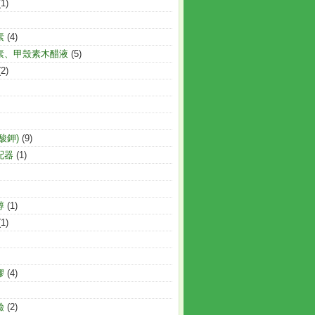
(1)
素
(4)
素、甲殼素木醋液
(5)
(2)
酸鉀)
(9)
配器
(1)
醇
(1)
(1)
膠
(4)
鹼
(2)