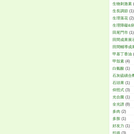
生物刺激素
生長調節
(1)
生理落花
(2)
生理障礙&
田尾門市
(1)
田間成果展
田間輔導成
甲基丁香油
甲殼素
(4)
白氨酸
(1)
石灰硫磺合
石頭果
(1)
仰照式
(3)
光合菌
(1)
全光譜
(8)
多肉
(2)
多胺
(1)
好友力
(1)
扦插
(3)