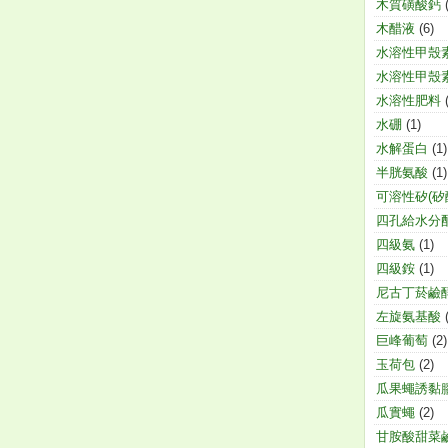
木質磺酸鈣
木醋液
(6)
水溶性甲殼
水溶性甲殼
水溶性肥料
水硼
(1)
水解蛋白
(1)
半胱氨酸
(1)
可溶性矽(矽
四孔給水分
四級氨
(1)
四級銨
(1)
尼古丁菸鹼
左旋氨基酸
巨峰葡萄
(2)
玉荷包
(2)
瓜果蠅誘黏
瓜實蠅
(2)
甘胺酸甜菜