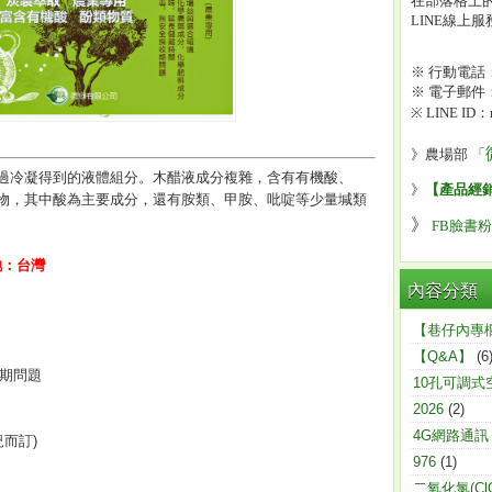
在部落格上的
LINE線上
※ 行動電話：0
※ 電子郵件：mi
※ LINE ID：m
》
農場部 「
過冷凝得到的液體組分。木醋液成分複雜，含有有機酸、
》
【產品經
物，其中酸為主要成分，還有胺類、甲胺、吡啶等少量堿類
》
FB臉書
地：台灣
內容分類
【巷仔內專
【Q&A】
(6
收期問題
10孔可調式
2026
(2)
4G網路通訊
況而訂)
976
(1)
二氧化氯(ClO