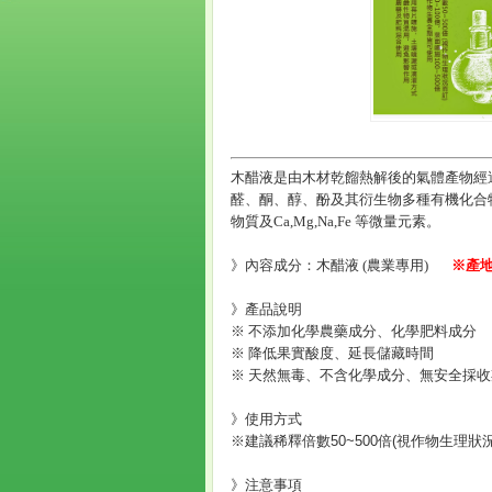
木醋液是由木材乾餾熱解後的氣體產物經
醛、酮、醇、酚及其衍生物多種有機化合
物質及Ca,Mg,Na,Fe 等微量元素。
》內容成分：木醋液 (農業專用)
※產
》產品說明
※ 不添加化學農藥成分、化學肥料成分
※ 降低果實酸度、延長儲藏時間
※ 天然無毒、不含化學成分、無安全採
》使用方式
※建議稀釋倍數50~500倍(視作物生理狀
》注意事項