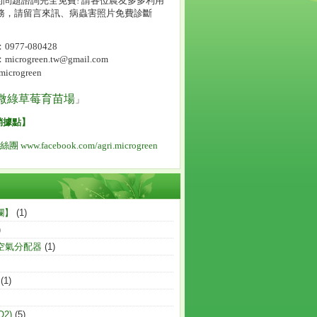
問題諮詢完全免費! 請各位農友多多利用
服務，請留言來訊、病蟲害照片免費診斷
977-080428
crogreen.tw@gmail.com
icrogreen
微綠草莓育苗場
」
銷據點
】
粉絲團
www.facebook.com/agri.microgreen
欄】
(1)
)
空氣分配器
(1)
(1)
2)
(5)