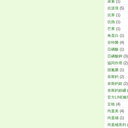
尿素
(1)
抗逆境
(5)
抗寒
(1)
抗熱
(1)
芒果
(1)
角蛋白
(1)
谷特菌
(4)
亞磷酸
(1)
亞磷酸鉀
(3)
協同作用
(2)
固氮菌
(1)
奈斯鈣
(2)
奈斯鈣鎂
(2)
奈斯鈣鎂硼
官方LINE帳
定植
(4)
尚蓋美
(4)
尚蓋補
(1)
尚蓋補系列