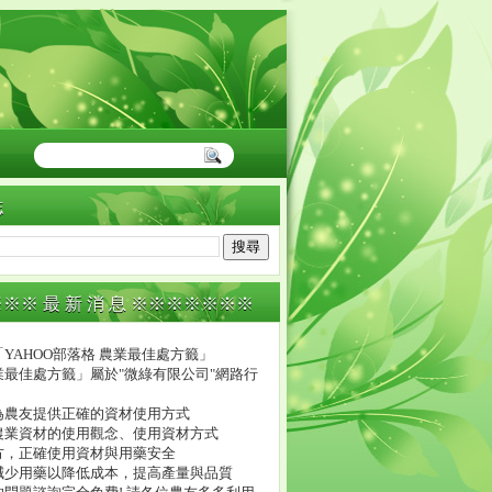
誌
※※ 最 新 消 息 ※※※※※※※
YAHOO部落格 農業最佳處方籤」
業最佳處方籤」屬於"微綠有限公司"網路行
。
為農友提供正確的資材使用方式
農業資材的使用觀念、使用資材方式
方，正確使用資材與用藥安全
減少用藥以降低成本，提高產量與品質