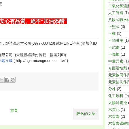
用
二氧化氯濃
人工智能
(1)
八段式噴水
安心有品質、絕不"加油添醋"
上照式
(3)
下載
(1)
不怕淋洗
(1)
請洽詢本公司(0977-080428) 或用LINE諮詢 (請加入ID
不肥傷
(1)
不傷根
(1)
有限公司
(
未經授權請勿轉載、複製列印
)
佳處方籤
( http://agri.microgreen.com.tw/ )
中量元素
(1)
介面活性劑
元素協同作
元素拮抗作
分株
(2)
化工原料
(9)
太陽能電池
木質化
(1)
首頁
較舊的文章
木質素
(2)
木質素磺酸