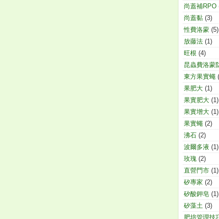
尚蓋補RPO
尚蓋黏
(3)
性費洛蒙
(5)
放藤法
(1)
旺根
(4)
昆蟲費洛蒙
東方果實蠅
果肥大
(1)
果實肥大
(1)
果實增大
(1)
果實蠅
(2)
沸石
(2)
波爾多液
(1)
玫瑰
(2)
直營門市
(1)
矽專家
(2)
矽酸鉀皂
(1)
矽藻土
(3)
肥培管理技