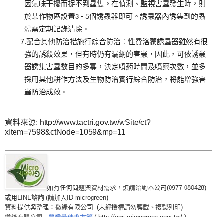
因氣味干擾而捉不到蟲隻。在偵測、監視害蟲發生時，則
於某作物區設置3 - 5個誘蟲器即可。誘蟲器內誘集到的蟲
體需定期記錄清除。
7.配合其他防治措施行綜合防治：性費洛蒙誘蟲器雖然有很
強的誘殺效果，但有時仍有漏網的害蟲，因此，可依誘蟲
器誘集害蟲數目的多寡，決定噴葯時間及噴藥次數，並多
採用其他耕作方法及生物防治實行綜合防治，將能增強害
蟲防治成效。
資料來源: http://www.tactri.gov.tw/wSite/ct?
xItem=7598&ctNode=1059&mp=11
如有任何問題與資材需求，煩請洽詢本公司(0977-080428)
或用LINE諮詢 (請加入ID microgreen)
資料提供與整理：微綠有限公司
(
未經授權請勿轉載、複製列印
)
微綠有限公司
農業最佳處方籤
( http://agri.microgreen.com.tw/ )