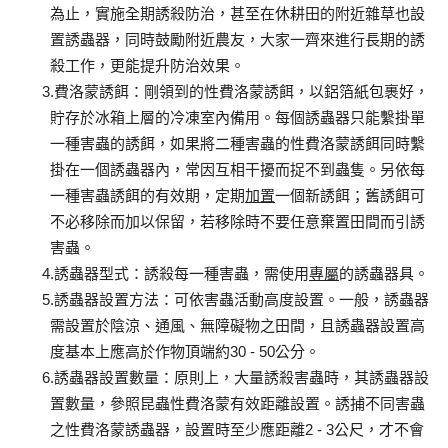
為止，實施全期誘殺防治，甚至在休耕田的附近雜草也設
置誘蟲器，同時鼓勵附近農友，大家一齊來進行長期的誘
殺工作，更能提升防治效果。
3.費洛蒙誘餌：剛領到的性費洛蒙誘餌，以鋁箔紙包裹好，
貯存於冰箱上層的冷凍室內備用。每個誘蟲器只能繫掛單
一種害蟲的誘餌，如果將二種害蟲的性費洛蒙誘餌同時繫
掛在一個誘蟲器內，常因互相干擾而捉不到蟲隻。另依每
一種害蟲誘餌的有效期，定期
加置
一個新誘餌；舊誘餌可
不必移除而加以保留，若移除時不要任意棄置田間而引誘
害蟲。
4.誘蟲器型式：誘殺每一種害蟲，需使用
專屬
的誘蟲器具。
5.誘蟲器設置方法：可依害蟲活動高度設置。一般，誘蟲器
需設置於陰涼、通風、無障礙物之田間，且誘蟲器設置高
度基本上應高於作物頂端約30 - 50公分。
6.誘蟲器設置數量：原則上，大量誘殺害蟲時，其誘蟲器設
置數量，參照昆蟲性費洛蒙有效距離設置。誘捕不同害蟲
之性費洛蒙誘蟲器，設置時至少應距離2 - 3公尺，才不會