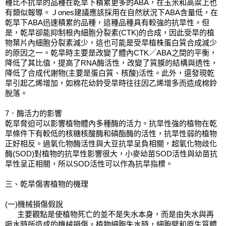
種比不抗旱的品種在乾旱下積累更多的ABA，在玉米和高粱上也
有類似報導。Ｊones建議應該採用在自然狀況下ABA含量低，在
乾旱下ABA迅速積累的品種，這種品種具有較強的抗旱性。但
是，乾旱卻能抑制根內細胞分裂素(CTK)的合成，因此受旱的植
物葉片內細胞分裂素減少，這也可能是受旱植株蛋白質合成減少
的原因之一。乾旱時主要是改變了體內CTK／ABA之間的平衡，
降低了其比值，提高了RNA酶活性，改變了質膜的結構與透性，
降低了合成代謝物(主要是蛋白質、核酸)活性。此外，還發現乾
旱引起乙烯增加，如棉花幼鈴受旱時往往因乙烯增多而造成棉鈴
脫落。
7．酶活力的影響
乾旱脅迫可以影響植物體內多種酶的活力。抗旱性強的植物在乾
旱條件下有較低的核糖核酸酶和磷酯酶的活性，抗旱性弱的植物
正好相反。過氧化物酶活性與大豆抗旱呈負相關，超氧化物歧化
酶(SOD)對植物的抗旱性影響很大，小麥幼苗SOD活性與幼苗抗
旱性呈正相關，所以SOD活性可以作為抗旱指標。
三、乾旱傷害植物的機理
(一)機械損傷假說
      主要觀點是使植物死亡的並不是失水本身，而是由失水與再
吸水時所造成的機械損傷。植物細胞失水時，細胞壁和原生質體