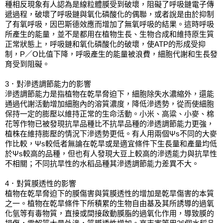
種相反現象有人認為是線粒體膜受到破壞，阻礙了呼吸鏈電子傳
遞過程，破壞了呼吸鏈與氧化磷酸化的偶聯，或者說是由於抑制
了有氧呼吸，因巴斯德效應而增加了無氧呼吸的結果。這時呼吸
所產生的能量，並不是都用在植物生長、生物合成和維持原生質
正常狀態上，呼吸鏈和氧化磷酸化的破壞，使ATP的形成受抑
制，P／O比值下降，呼吸產生的能量被浪費，細胞代謝和生長發
育受到阻礙。
3．對滲透調節能力的影響
滲透調節能力是指植物在乾旱脅迫下，細胞除失水濃縮外，還能
通過代謝活動增加細胞內的溶質濃度，降低滲透勢，從而使細胞
保持一定的膨壓以維持正常的生命活動。小米、高粱、小麥、棉
花等作物已被發現抗旱品種比不抗旱品種的滲透調節能力更強，
植株在維持膨壓的情況下滲透勢更低。有人用兩個Ψs不同的大麥
作比較，Ψs較低者無論在乾旱或是適宜條件下生長量和產量均低
於Ψs較高的品種，但也有人發現大豆上較高的滲透能力與抗旱性
不相關；不同抗旱性的水稻品種其滲透調節能力差異不大。
4．對質膜透性的影響
植物在乾旱脅迫下的膜傷害與質膜透性的增加是乾旱傷害的本質
之一。植物在乾旱條件下所積累的生物自由基及其所誘導的過氧
化氫等有毒物質，直接或間接啟動膜脂的過氧化作用，導致膜的