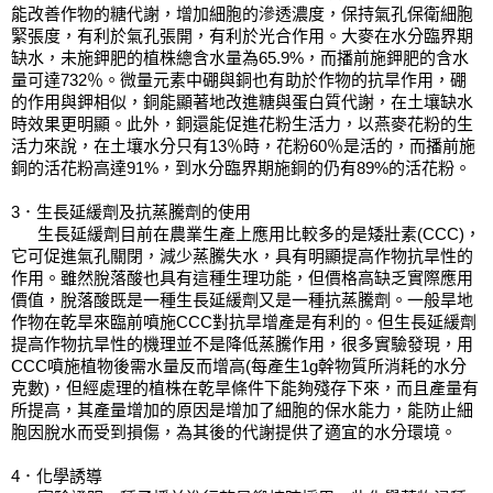
能改善作物的糖代謝，增加細胞的滲透濃度，保持氣孔保衛細胞
緊張度，有利於氣孔張開，有利於光合作用。大麥在水分臨界期
缺水，未施鉀肥的植株總含水量為65.9%，而播前施鉀肥的含水
量可達732％。微量元素中硼與銅也有助於作物的抗旱作用，硼
的作用與鉀相似，銅能顯著地改進糖與蛋白質代謝，在土壤缺水
時效果更明顯。此外，銅還能促進花粉生活力，以燕麥花粉的生
活力來說，在土壤水分只有13％時，花粉60％是活的，而播前施
銅的活花粉高達91%，到水分臨界期施銅的仍有89%的活花粉。
3．生長延緩劑及抗蒸騰劑的使用
      生長延緩劑目前在農業生產上應用比較多的是矮壯素(CCC)，
它可促進氣孔關閉，減少蒸騰失水，具有明顯提高作物抗旱性的
作用。雖然脫落酸也具有這種生理功能，但價格高缺乏實際應用
價值，脫落酸既是一種生長延緩劑又是一種抗蒸騰劑。一般旱地
作物在乾旱來臨前噴施CCC對抗旱增產是有利的。但生長延緩劑
提高作物抗旱性的機理並不是降低蒸騰作用，很多實驗發現，用
CCC噴施植物後需水量反而增高(每產生1g幹物質所消耗的水分
克數)，但經處理的植株在乾旱條件下能夠殘存下來，而且產量有
所提高，其產量增加的原因是增加了細胞的保水能力，能防止細
胞因脫水而受到損傷，為其後的代謝提供了適宜的水分環境。
4．化學誘導