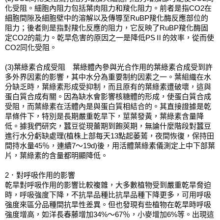
化受阻。細胞內阻力包括葉肉阻力和羧化阻力。前者是指CO2在
細胞間隙及細胞壁中的溶解以及傳導至RuBP羧化酶反應部位的
阻力；後者則是指對羧化反應的阻力，它反映了RuBP羧化酶固
定CO2的能力。乾旱危害的原因之一是降低PSⅡ的效率，從而使
CO2同化受阻。
(3)葉綠素合成受阻　葉綠體內參與光合作用的葉綠素合成受到許
多外界因素的影響，其中水分為重要制約因素之一。葉組織在水
分缺乏時，葉綠素形成受抑制，而且原有的葉綠素遭破壞，這與
蛋白質合成有關。因為缺水會影響核糖體的形成，使蛋白質合成
受阻，而葉綠素在活體內是與蛋白質相結合的。其直接證據是乾
旱條件下，特別是長期嚴重乾旱下，莖葉發黃，葉綠素含量降
低。據我們研究，蠶豆從現蕾期到飽莢期，無論什麼階段對蠶豆
進行水分虧缺處理(植株上部每天13點起萎蔫，夜間恢復，保持田
間持水量45％，連續7～19d)後，用活體葉綠素儀測定上中下部葉
片，葉綠素的含量都明顯降低。
2．對呼吸作用的影響
乾旱對呼吸作用的影響比較複雜，大多數植物受到嚴重乾旱脅迫
時，呼吸強度下降，不抗旱品種比抗旱品種下降更多，可用呼吸
強度來區分品種間抗旱性差異。但也發現有些植物在乾旱時呼吸
強度增高，如洋長春藤增加34%～67％，小麥增加6%等。出現這