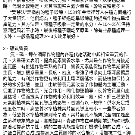
的苗，根系發達，植株保水力強，葉綠素含量高，以後遇乾旱
時，代謝比較穩定，尤其表現蛋白氮含量高，幹物質積累多。
      “雙芽法”是播前的種子鍛煉，1934年金傑裡等人在這方面進行
了大量研究，他們認為，種子經過乾旱鍛煉能夠提高作物抗旱增
產能力。其方法是，讓種子吸收一定量的水分，在10～25℃保持
濕潤通風若干小時，最後將種子曬乾至原重，除有些品種處理一
次外，一般品種處理2～3次效果最好。
2．礦質營養 
      氮、磷、鉀在調節作物體內各種代謝活動中起相當重要的作
用。大量研究表明，提高氮素營養水準，尤其是在作物生育後期
施氮肥，有推遲作物早熟的作用。營養元素能促進作物早期營養
生長，增加根系重量、長度、密度，增強了根系向土壤深層擴展
的能力，有利於作物更有效利用土壤深層儲水，而使植物保持良
好的水分狀態。並且，由於營養元素改善了作物體內生理活動，
促進了作物的生長，光合作用、同化物運輸等，使幹物質量和產
量猛增，從而提高了作物的水分利用效率。氮、磷、鉀三種營養
元素對植株葉片氣孔導度的影響，普遍有以下規律：供水充足或
輕度乾旱時，高營養水準植株葉片氣孔導度較小。一些學者認
為，低營養水準植株遇到乾旱後，葉片氣孔不能夠完全關閉是產
生這種現象的原因。實驗證明，麥類作物在孕穗期前追施磷肥能
顯著地提高抗旱性。磷的主要功能是增加有機磷化物的合成，促
進蛋白質的合成,是提高原生質膠體的水合能力，增加抗旱性。鉀