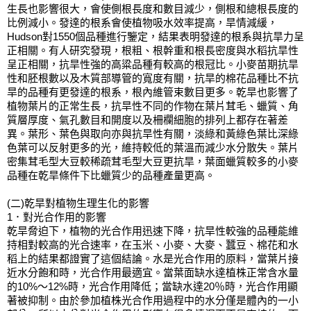
生長也影響很大，會使側根長度和數目減少，側根和總根長度的
比例減小。發達的根系會使植物吸水效率提高，旱情減緩，
Hudson對1550個品種進行鑒定，結果表明發達的根系與抗旱力呈
正相關。有人研究發現，根粗、根幹重和根長密度與水稻抗旱性
呈正相關，抗旱性強的高粱品種有較高的根冠比。小麥苗期抗旱
性和胚根數以及木質部導管的寬度有關，抗旱的棉花品種比不抗
旱的品種有更發達的根系，根內維管束數目更多。乾旱也影響了
植物葉片的正常生長，抗旱性不同的作物在葉片茸毛、蠟質、角
質層厚度、氣孔數目和開度以及柵欄細胞的排列上都存在著差
異。葉形、葉色與取向亦與抗旱性有關，淡綠和黃綠色葉比深綠
色葉可以反射更多的光，維持較低的葉溫而減少水分散失。葉片
密集茸毛型大豆較稀疏茸毛型大豆更抗旱，葉面蠟質較多的小麥
品種在乾旱條件下比蠟質少的品種產量更高。
(二)乾旱對植物生理生化的影響
1．對光合作用的影響
乾旱脅迫下，植物的光合作用迅速下降，抗旱性較強的品種能維
持相對較高的光合速率，在玉米、小麥、大麥、蠶豆、棉花和水
稻上的結果都證實了這個結論。水是光合作用的原料，當葉片接
近水分飽和時，光合作用最適宜。當葉面缺水達植株正常含水量
的10%～12%時，光合作用降低；當缺水達20％時，光合作用顯
著被抑制。由於參加植株光合作用過程中的水分僅是體內的一小