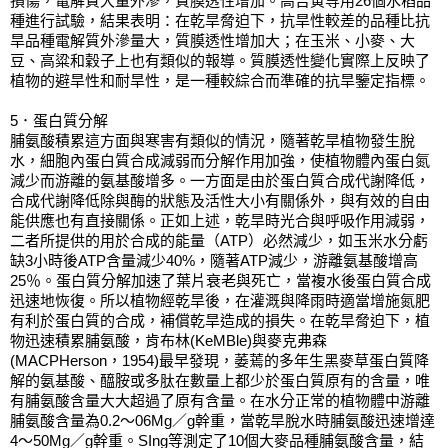
損傷，電解質大量外滲，質膜透性增加。高吉寅等用26個水稻品
種進行試驗，結果表明：在乾旱脅迫下，抗旱性較差的品種比抗
旱品種電解質外滲量大，質膜透性增加大；在玉米、小麥、大
豆、高粱和穀子上也有類似的報導。質膜透性變化實際上反映了
植物的避旱性和耐旱性，是一種較綜合而準確的抗旱鑒定指標。
5．蛋白質分解
脯氨酸積累這方面與寒害有類似的情況，隨著乾旱植物發生脫
水，細胞內蛋白質合成減弱而分解作用加強，使植物體內蛋白氮
減少而游離的氨基酸增多。一方面是由於蛋白質合成代謝降低，
合成代謝降低除與酶的狀態及活性大小有關係外，與有效的自由
能供應也有直接關係。正如上述，乾旱時光合與呼吸作用減弱，
二者所提供的用於合成的能量（ATP）必然減少，如玉米水分虧
缺3小時後ATP含量減少40%，隨著ATP減少，游離氨基酸增高
25％。蛋白質分解加速了葉片衰老與死亡，當複水後蛋白質合成
迅速地恢復。所以植物經乾旱後，在灌溉與降雨時適當增施氮肥
有利於蛋白質的合成，補償乾旱造成的損失。在乾旱脅迫下，植
物迅速積累脯氨酸，肯布林(KeMBle)與麥克弗森
(MACPHerson，1954)最早發現，萎蔫的多年生黑麥草蛋白質降
解的氨基酸、醯胺或多肽在數量上都少於蛋白質原有的含量，唯
有脯氨酸含量大大超過了原有含量。在水分正常的植物體中游離
脯氨酸含量為0.2～06Mg／g幹重，當乾旱脫水時脯氨酸迅速增達
4～50Mg／g幹重。SIng等測定了10個大麥品種脯氨酸含量，結