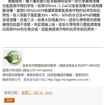
      實驗證明，種子播前進行乾旱鍛煉時採用一些化學藥物浸種
也能提高作物抗旱性。如用025mol／L CaCl2溶液浸種20H或用硼
酸浸種，或用0.05%ZnSO4噴灑葉面都能提高作物的抗旱性和抗
熱性。有人用穀子風乾重30%、40%、50%的水分及40%的硼酸
溶液浸種，反復三次，結果大田增產25%。這些化學物質的誘導
機理目前還不清楚，但從理論上說，這些化學物質只要能誘導蛋
白質與RNA的生物合成，就能夠提高作物的抗旱性和抗熱性。
如有任何問題與資材需求，煩請洽詢本公司(0977-080428)
或用LINE諮詢 (請加入ID microgreen)
資料提供與整理：微綠有限公司
(
未經授權請勿轉載、複製列印
)
微綠有限公司
農業最佳處方籤
( http://agri.microgreen.com.tw/ )
發表日期：
星期二, 5月 26, 2015
分享