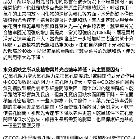
部分，所以水分對光合作用的影響在很多情況下不是直接的，而
是間接的，也就是缺水首先影響原生質的膠體狀況、呼吸作用、
氣孔的正常開放、同化物的運輸與轉化等方面。水分虧缺不僅影
響植物光合速率，還會影響葉片光飽和點，有人測定蠶豆現蕾至
始花期土壤乾旱和對照植株葉片光—光合曲線表明，蠶豆葉片光
合速率隨光照強度增加而提高，當光照強度為10klx時，兩種葉片
淨光合速率差異不大，當光照強度進一步增加時二者差異就十分
明顯，對照植株的光飽和點為30klx。由於自然條件下光照強度一
般都高於40klx，所以乾旱嚴重降低了蠶豆葉片的光飽和點，使光
能利用率大為下降。
水分虧缺之所以使植物葉片光合速率降低，其主要原因有：
(1)氣孔阻力增大氣孔阻力是指氣孔開度減少或關閉時對光合作用
中CO2吸收形成的阻力。氣孔阻力增大，空氣中CO2從葉面通過
氣孔擴散到葉內氣室及細胞間隙受阻，同化CO2的速率降低。乾
旱雖然不影響氣孔長度，但氣孔寬度因缺水而顯著下降。單位面
積氣孔密度增加。一些人認為，乾旱條件下，葉片光合速率受抑
制的主要因素是氣孔關閉，從而使氣孔擴散阻力急劇增大。乾旱
使氣孔關閉，引起光合速率下降以老葉更甚。乾旱條件下氣孔關
閉是降低水分散失、維持生長所需要的膨壓，也是保護細胞器的
一種重要適應反應。
(2)CO2同化受阻氣孔阻力增加與細胞內阻力增加都可能使CO2同