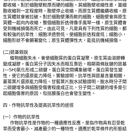
都收縮。對於細胞壁較厚而硬的細胞，其細胞壁收縮性差，當細
胞收縮到一定程度時，胞壁停止收縮，而原生質體繼續收縮，原
生質體就會被拉破。對於細胞壁薄而軟的細胞，細胞壁會與原生
質體一起向內收縮，整個細胞折迭得像手風琴一樣，原生質體會
受到機械損傷而死亡。由此可見，凡是具有下列性質的細胞，都
有較強的抗旱性：細胞滲透勢低，使細胞折迭程度低；細胞小，
細胞形狀不會顯著變化；原生質體彈性大，能抵抗機械損傷。
(二)巰基假說
      植物細胞失水，會使細胞質的蛋白質凝聚，原生質由溶膠轉
變成凝膠。蛋白質分子因失水而相互靠近，相鄰兩條肽鏈的巰基
(—SH)氧化形成二硫鍵，蛋白質空間構象破壞，蛋白質發生變
性，使它的還原能力降低。實驗證明，抗旱性與巰基含量相關，
萎蔫葉片還原能力降低。甘藍葉片脫水試驗證明，脫水時分子間
二硫鍵增多與細胞受傷害程度成正比，分子間二硫鍵的增多是引
起細胞傷害的原因，包括膜蛋白也會發生變性。
四、作物抗旱性及提高抗旱性的途徑
(一）作物的抗旱性
      作物抗旱性是作物的一種適應性反應，是指作物具有忍受乾
旱而受害最小、減產最少的一種特性。適應於乾旱條件的形態結