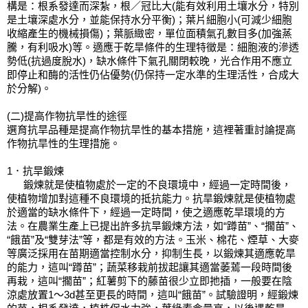
構是：根系發達而深紮，根／冠比大(能有效利用土壤水分，特別
是土壤深處水分，並能保持水分平衡)；葉片細胞小(可減少細胞
收縮產生的機械損傷)；葉脈緻密，單位面積氣孔數目多(加強蒸
騰，有利吸水)等。適應于乾旱條件的生理特徵是：細胞液的滲透
勢低(抗過度脫水)，缺水條件下氣孔關閉較晚，光合作用不應立
即停止和酶的活性仍佔優勢(仍保持一定水準的生理活性，合成大
於分解)。
(二)提高作物抗旱性的途徑
選育抗旱品種是提高作物抗旱性的基本措施，這裡著重討論提高
作物抗旱性的生理措施。
1．抗旱鍛煉 
      鍛煉就是使植物處於一定的不良環境中，經過一定時間後，
使植物增加對這種不良環境的抵抗能力。抗旱鍛煉就是使植物處
於適當的缺水條件下，經過一定時間，使之適應乾旱環境的方
法。在農業生產上已提出許多抗旱鍛煉方法，如“蹲苗”、“擱苗”、
“餓苗”及“雙芽法”等，都是有效的方法。玉米、棉花、煙草、大麥
等廣泛採用在苗期適當控制水分，抑制生長，以鍛煉其適應乾旱
的能力，這叫“蹲苗”；蔬菜移栽前拔起讓其適當萎蔫一段時間後
再栽，這叫“擱苗”；紅薯剪下的藤苗很少立即扡插，一般要在陰
涼處放置1～3d甚至更長的時間，這叫“餓苗”。試驗證明，經鍛煉