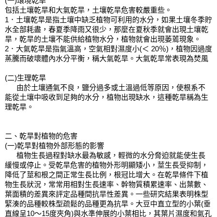
(一)環境乾旱
包括土壤乾旱和大氣乾旱，土壤乾旱危害較嚴重些。
1．土壤乾旱是指土壤中缺乏植物可利用的水分，如果土壤冬季貯
水全部耗盡，春夏季降雨又很少，那麼在夏秋季就會出現土壤乾
旱，乾旱的土壤不能供給植物水分，植物就會出現萎蔫現象。
2．大氣乾旱是指氣溫高，空氣相對濕度小(＜ 20％)，植物因過度
蒸騰而破壞體內水分平衡，稱大氣乾旱。大氣乾旱常表現為焚風
(二)生理乾旱
      由於土壤通氣不良，鹽分過多或土溫過低等原因，使根系不
能從土壤中吸收到足夠的水分，植物出現缺水，這種乾旱稱為生
理乾旱。
二、乾旱對植物的危害
(一)乾旱對植物外部形態的影響
      植物生長過程對缺水最為敏感，輕微的水分脅迫就能使生長
緩慢或停止。受乾旱危害的植物外形明顯矮小，莖生長受抑制，
降低了莖和根之間正常生長比例，根冠比增大。在乾旱條件下植
物生長狀況，常常用相對生長速率、幹物質積累速率、出葉數、
葉面積的差異來評定品種間抗旱性差異。一些研究結果表明株型
緊湊的品種較株型疏鬆的品種更為抗旱。大豆中直立型的小葉(垂
直線呈10～15度夾角)與水準伸展的小葉相比，其葉片濕度和氣孔