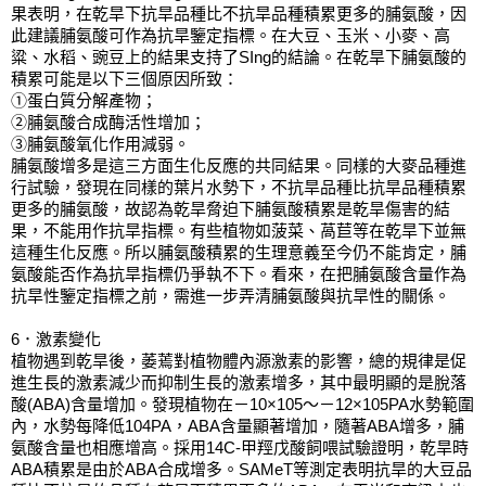
果表明，在乾旱下抗旱品種比不抗旱品種積累更多的脯氨酸，因
此建議脯氨酸可作為抗旱鑒定指標。在大豆、玉米、小麥、高
粱、水稻、豌豆上的結果支持了SIng的結論。在乾旱下脯氨酸的
積累可能是以下三個原因所致：
①蛋白質分解產物；
②脯氨酸合成酶活性增加；
③脯氨酸氧化作用減弱。
脯氨酸增多是這三方面生化反應的共同結果。同樣的大麥品種進
行試驗，發現在同樣的葉片水勢下，不抗旱品種比抗旱品種積累
更多的脯氨酸，故認為乾旱脅迫下脯氨酸積累是乾旱傷害的結
果，不能用作抗旱指標。有些植物如菠菜、萵苣等在乾旱下並無
這種生化反應。所以脯氨酸積累的生理意義至今仍不能肯定，脯
氨酸能否作為抗旱指標仍爭執不下。看來，在把脯氨酸含量作為
抗旱性鑒定指標之前，需進一步弄清脯氨酸與抗旱性的關係。
6．激素變化
植物遇到乾旱後，萎蔫對植物體內源激素的影響，總的規律是促
進生長的激素減少而抑制生長的激素增多，其中最明顯的是脫落
酸(ABA)含量增加。發現植物在－10×105～－12×105PA水勢範圍
內，水勢每降低104PA，ABA含量顯著增加，隨著ABA增多，脯
氨酸含量也相應增高。採用14C-甲羥戊酸飼喂試驗證明，乾旱時
ABA積累是由於ABA合成增多。SAMeT等測定表明抗旱的大豆品