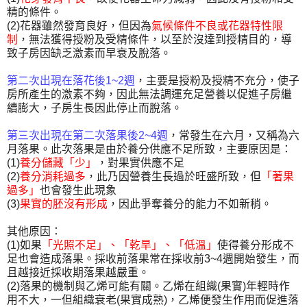
精的條件。
(2)
花器雖然發育良好，但因為
氣候條件不良或花器特性限
制
，無法獲得授粉及受精條件，以至於沒達到授精目的，導
致子房因缺乏激素而早衰及脫落。
第二次出現在落花後
1~2
週
，主要是授粉及授精不充分，使子
房所產生的激素不夠，因此無法調運充足營養以促進子房繼
續膨大，子房生長因此停止而脫落。
第三次出現在第二次落果後
2~4
週
，常發生在六月，又稱為六
月落果。此次落果是由於養分供應不足所致，主要原因是：
(1)
養分儲藏「少」
，對果實供應不足
(2)
養分消耗過多
，此乃因營養生長過於旺盛所致，但
「著果
過多」
也會發生此現象
(3)
果實的胚沒有形成
，因此爭奪養分的能力不如新稍。
其他原因：
(1)
如果
「光照不足」、「乾旱」、「低溫」
使得養分形成不
足也會造成落果。採收前落果常在採收前
3~4
週開始發生，而
且越接近採收期落果越嚴重。
(2)
落果的機制與乙烯可能有關。乙烯在組織
(
果實
)
年輕時作
用不大，一但組織衰老
(
果實成熟
)
，乙烯便發生作用而促進落