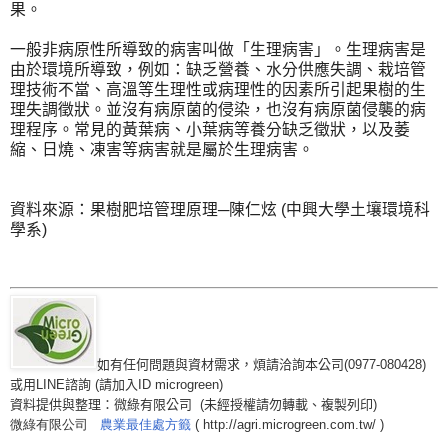
果。
一般非病原性所導致的病害叫做「生理病害」。生理病害是
由於環境所導致，例如：缺乏營養、水分供應失調、栽培管
理技術不當、高溫等生理性或病理性的因素所引起果樹的生
理失調徵狀。並沒有病原菌的侵染，也沒有病原菌侵襲的病
理程序。常見的黃葉病、小葉病等養分缺乏徵狀，以及萎
縮、日燒、凍害等病害就是屬於生理病害。
資料來源：果樹肥培管理原理─陳仁炫
(
中興大學土壤環境科
學系
)
如有任何問題與資材需求，煩請洽詢本公司(0977-080428)
或用LINE諮詢 (請加入ID microgreen)
資料提供與整理：微綠有限公司
(
未經授權請勿轉載、複製列印
)
微綠有限公司
農業最佳處方籤
( http://agri.microgreen.com.tw/ )